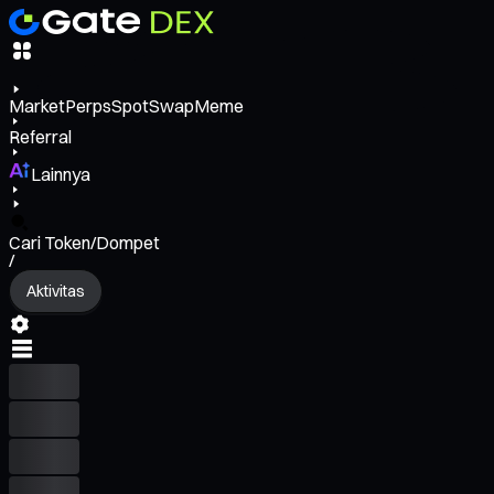
Market
Perps
Spot
Swap
Meme
Referral
Lainnya
Cari Token/Dompet
/
Aktivitas