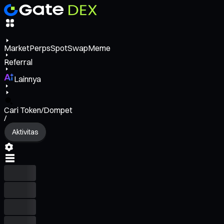
Market
Perps
Spot
Swap
Meme
Referral
Lainnya
Cari Token/Dompet
/
Aktivitas