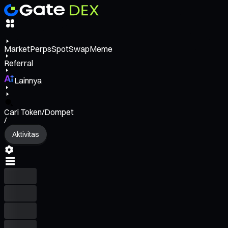
Market
Perps
Spot
Swap
Meme
Referral
Lainnya
Cari Token/Dompet
/
Aktivitas