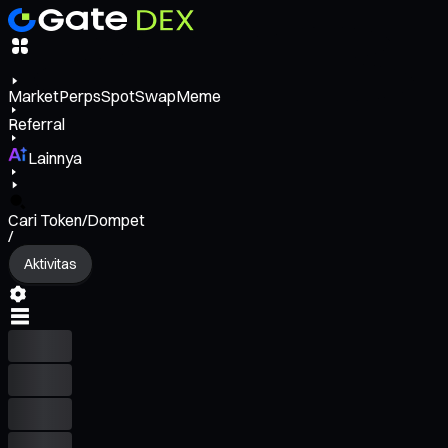
Market
Perps
Spot
Swap
Meme
Referral
Lainnya
Cari Token/Dompet
/
Aktivitas