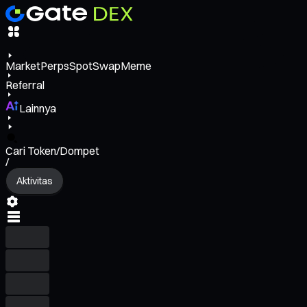
Market
Perps
Spot
Swap
Meme
Referral
Lainnya
Cari Token/Dompet
/
Aktivitas