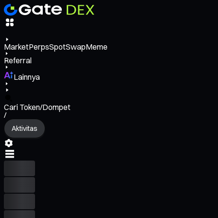
Market
Perps
Spot
Swap
Meme
Referral
Lainnya
Cari Token/Dompet
/
Aktivitas