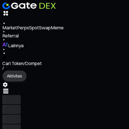
Market
Perps
Spot
Swap
Meme
Referral
Lainnya
Cari Token/Dompet
/
Aktivitas