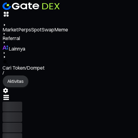
Market
Perps
Spot
Swap
Meme
Referral
Lainnya
Cari Token/Dompet
/
Aktivitas