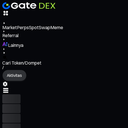
Market
Perps
Spot
Swap
Meme
Referral
Lainnya
Cari Token/Dompet
/
Aktivitas