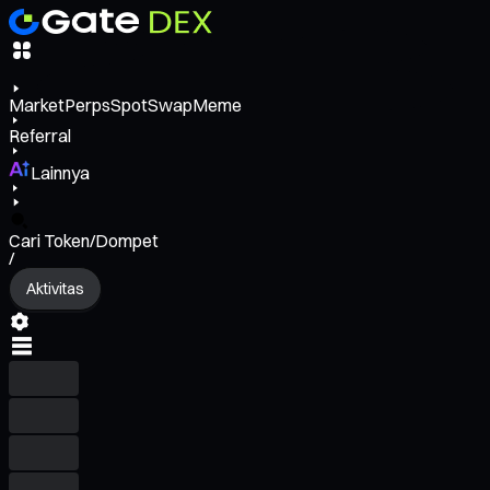
Market
Perps
Spot
Swap
Meme
Referral
Lainnya
Cari Token/Dompet
/
Aktivitas