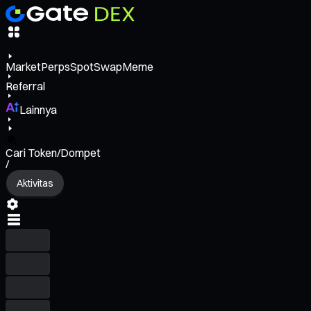
Market
Perps
Spot
Swap
Meme
Referral
Lainnya
Cari Token/Dompet
/
Aktivitas