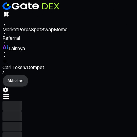
Market
Perps
Spot
Swap
Meme
Referral
Lainnya
Cari Token/Dompet
/
Aktivitas