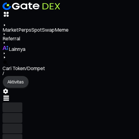
Market
Perps
Spot
Swap
Meme
Referral
Lainnya
Cari Token/Dompet
/
Aktivitas