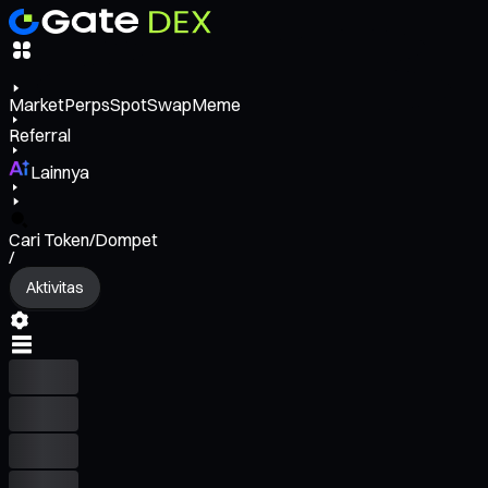
Market
Perps
Spot
Swap
Meme
Referral
Lainnya
Cari Token/Dompet
/
Aktivitas