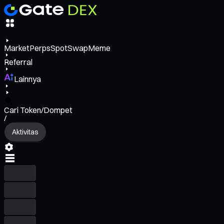
Market
Perps
Spot
Swap
Meme
Referral
Lainnya
Cari Token/Dompet
/
Aktivitas