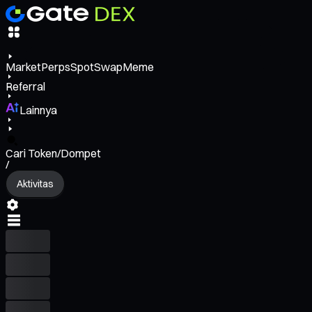
Market
Perps
Spot
Swap
Meme
Referral
Lainnya
Cari Token/Dompet
/
Aktivitas