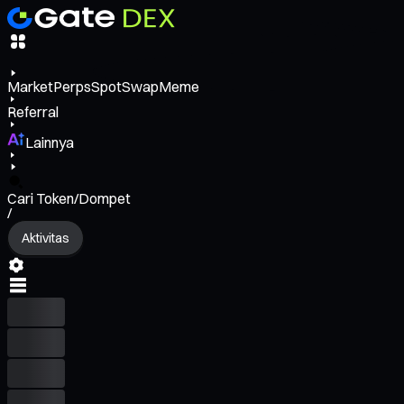
Market
Perps
Spot
Swap
Meme
Referral
Lainnya
Cari Token/Dompet
/
Aktivitas