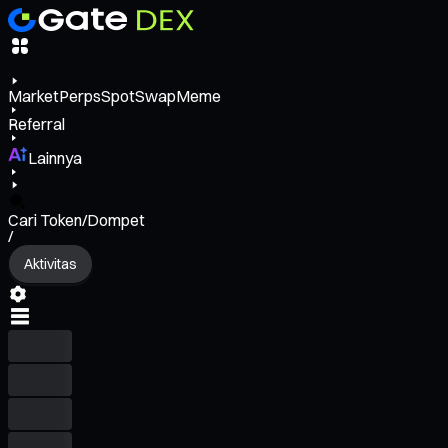
Market
Perps
Spot
Swap
Meme
Referral
Lainnya
Cari Token/Dompet
/
Aktivitas