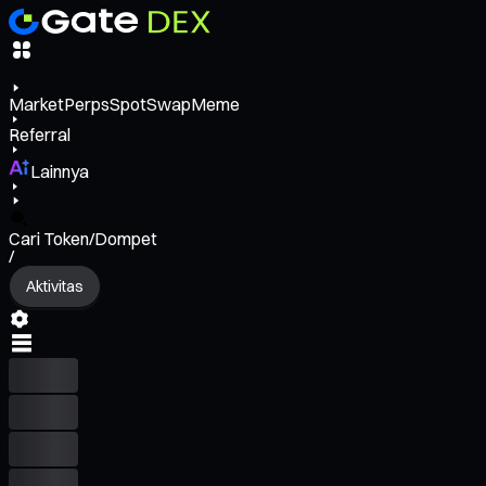
Market
Perps
Spot
Swap
Meme
Referral
Lainnya
Cari Token/Dompet
/
Aktivitas