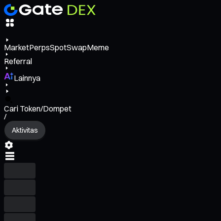
Market
Perps
Spot
Swap
Meme
Referral
Lainnya
Cari Token/Dompet
/
Aktivitas