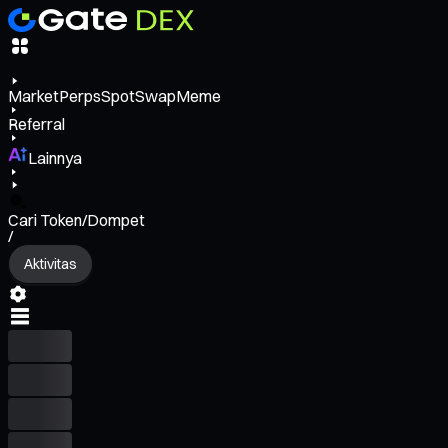
Market
Perps
Spot
Swap
Meme
Referral
Lainnya
Cari Token/Dompet
/
Aktivitas