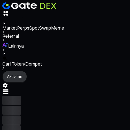
Market
Perps
Spot
Swap
Meme
Referral
Lainnya
Cari Token/Dompet
/
Aktivitas