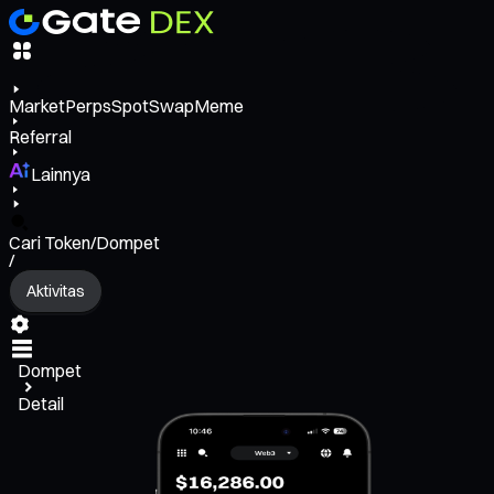
Market
Perps
Spot
Swap
Meme
Referral
Lainnya
Cari Token/Dompet
/
Aktivitas
Dompet
Detail