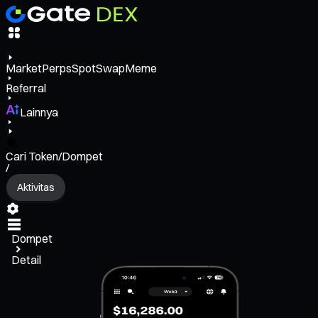
Market
Perps
Spot
Swap
Meme
Referral
Lainnya
Cari Token/Dompet
/
Aktivitas
Dompet
Detail