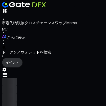
市場
先物
現物
クロスチェーンスワップ
Meme
紹介
さらに表示
トークン／ウォレットを検索
/
イベント