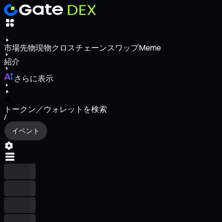
市場
先物
現物
クロスチェーンスワップ
Meme
紹介
さらに表示
トークン／ウォレットを検索
/
イベント