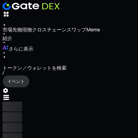
市場
先物
現物
クロスチェーンスワップ
Meme
紹介
さらに表示
トークン／ウォレットを検索
/
イベント