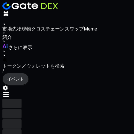
市場
先物
現物
クロスチェーンスワップ
Meme
紹介
さらに表示
トークン／ウォレットを検索
/
イベント