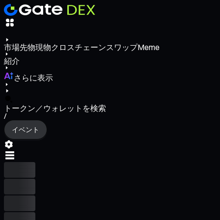
市場
先物
現物
クロスチェーンスワップ
Meme
紹介
さらに表示
トークン／ウォレットを検索
/
イベント