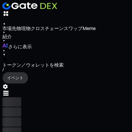
市場
先物
現物
クロスチェーンスワップ
Meme
紹介
さらに表示
トークン／ウォレットを検索
/
イベント