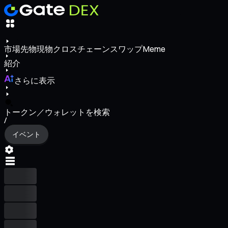
市場
先物
現物
クロスチェーンスワップ
Meme
紹介
さらに表示
トークン／ウォレットを検索
/
イベント