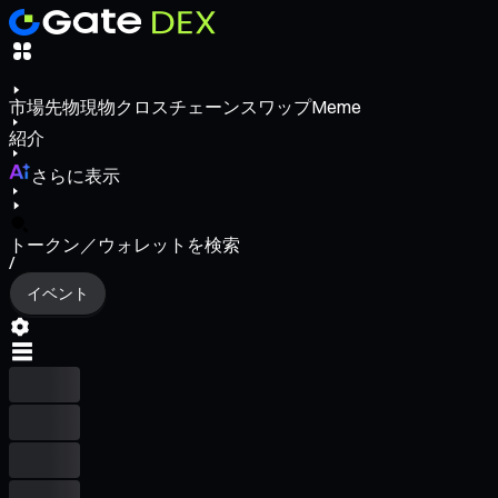
市場
先物
現物
クロスチェーンスワップ
Meme
紹介
さらに表示
トークン／ウォレットを検索
/
イベント