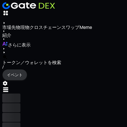
市場
先物
現物
クロスチェーンスワップ
Meme
紹介
さらに表示
トークン／ウォレットを検索
/
イベント