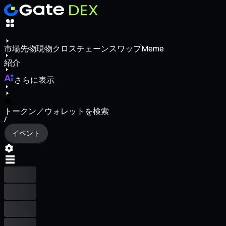
市場
先物
現物
クロスチェーンスワップ
Meme
紹介
さらに表示
トークン／ウォレットを検索
/
イベント