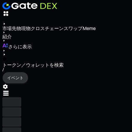
市場
先物
現物
クロスチェーンスワップ
Meme
紹介
さらに表示
トークン／ウォレットを検索
/
イベント