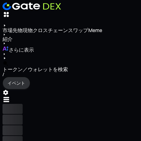
市場
先物
現物
クロスチェーンスワップ
Meme
紹介
さらに表示
トークン／ウォレットを検索
/
イベント