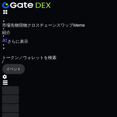
市場
先物
現物
クロスチェーンスワップ
Meme
紹介
さらに表示
トークン／ウォレットを検索
/
イベント