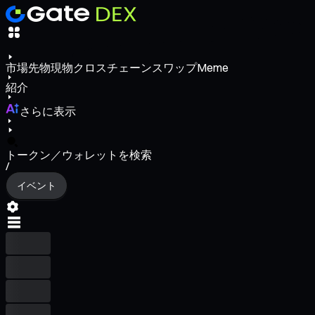
市場
先物
現物
クロスチェーンスワップ
Meme
紹介
さらに表示
トークン／ウォレットを検索
/
イベント