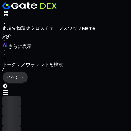
市場
先物
現物
クロスチェーンスワップ
Meme
紹介
さらに表示
トークン／ウォレットを検索
/
イベント