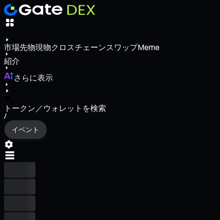
市場
先物
現物
クロスチェーンスワップ
Meme
紹介
さらに表示
トークン／ウォレットを検索
/
イベント