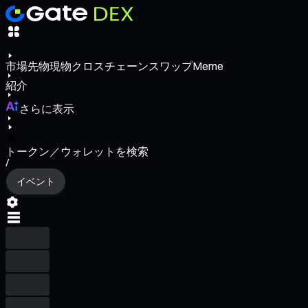
市場
先物
現物
クロスチェーンスワップ
Meme
紹介
さらに表示
トークン／ウォレットを検索
/
イベント