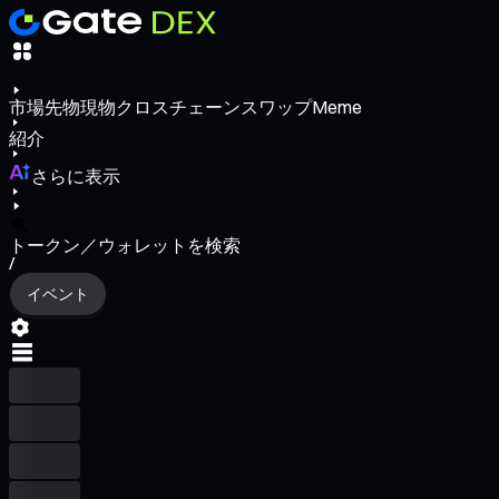
市場
先物
現物
クロスチェーンスワップ
Meme
紹介
さらに表示
トークン／ウォレットを検索
/
イベント