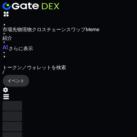
市場
先物
現物
クロスチェーンスワップ
Meme
紹介
さらに表示
トークン／ウォレットを検索
/
イベント