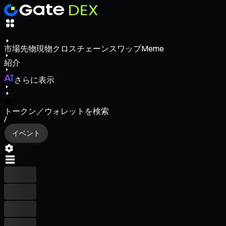
市場
先物
現物
クロスチェーンスワップ
Meme
紹介
さらに表示
トークン／ウォレットを検索
/
イベント