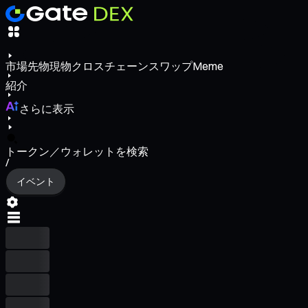
市場
先物
現物
クロスチェーンスワップ
Meme
紹介
さらに表示
トークン／ウォレットを検索
/
イベント