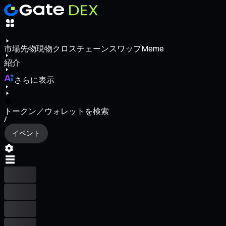
市場
先物
現物
クロスチェーンスワップ
Meme
紹介
さらに表示
トークン／ウォレットを検索
/
イベント