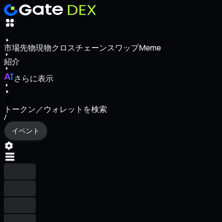
市場
先物
現物
クロスチェーンスワップ
Meme
紹介
さらに表示
トークン／ウォレットを検索
/
イベント