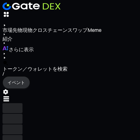
市場
先物
現物
クロスチェーンスワップ
Meme
紹介
さらに表示
トークン／ウォレットを検索
/
イベント