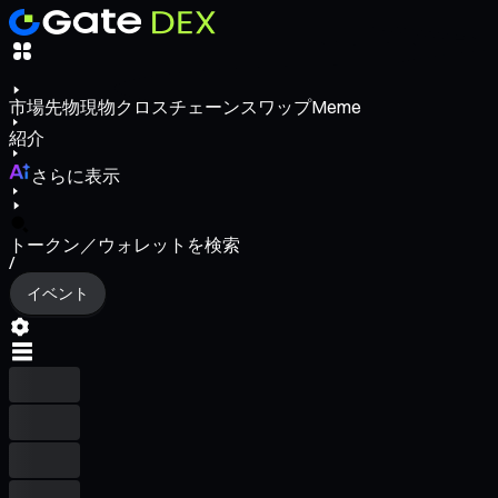
市場
先物
現物
クロスチェーンスワップ
Meme
紹介
さらに表示
トークン／ウォレットを検索
/
イベント