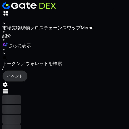
市場
先物
現物
クロスチェーンスワップ
Meme
紹介
さらに表示
トークン／ウォレットを検索
/
イベント